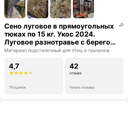
Сено луговое в прямоугольных
тюках по 15 кг. Укос 2024.
Луговое разнотравье с берегов
Оки. Сено для бани.
Материал подстилочный для птиц и грызунов
Натуральный корм и идеальная
подстилка для животных.
4,7
42
Подходит для декора фотозон
отзыва
78 оценок
Читать отзывы