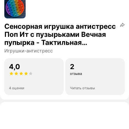
Сенсорная игрушка антистресс
Поп Ит с пузырьками Вечная
пупырка - Тактильная
успокоительная нажимная
Игрушки-антистресс
игрушка шарики. Круг.
4,0
2
отзыва
4 оценки
Читать отзывы