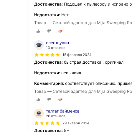
Достоинства:
Подошел к пылесосу и испрано р
Недостатки:
Нет
Товар — Сетевой адаптер для Mijia Sweeping Rob
олег щукин
13 отзывов
15 февраля 2024
Достоинства:
быстрая доставка , оригинал.
Недостатки:
невыявил
Комментарий:
соответствует описанию. пришё
Товар — Сетевой адаптер для Mijia Sweeping Rob
талгат байменов
26 отзывов
29 января 2024
Достоинства:
5+