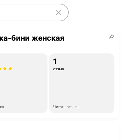
ка-бини женская
1
отзыв
нок
Читать отзывы