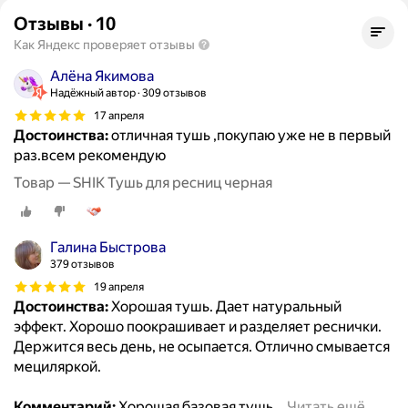
Отзывы
·
10
Как Яндекс проверяет отзывы
Алёна Якимова
Надёжный автор
309 отзывов
17 апреля
Достоинства:
отличная тушь ,покупаю уже не в первый
раз.всем рекомендую
Товар — SHIK Тушь для ресниц черная
Галина Быстрова
379 отзывов
19 апреля
Достоинства:
Хорошая тушь. Дает натуральный
эффект. Хорошо поокрашивает и разделяет реснички.
Держится весь день, не осыпается. Отлично смывается
мециляркой.
Комментарий:
Хорошая базовая тушь
…
Читать ещё