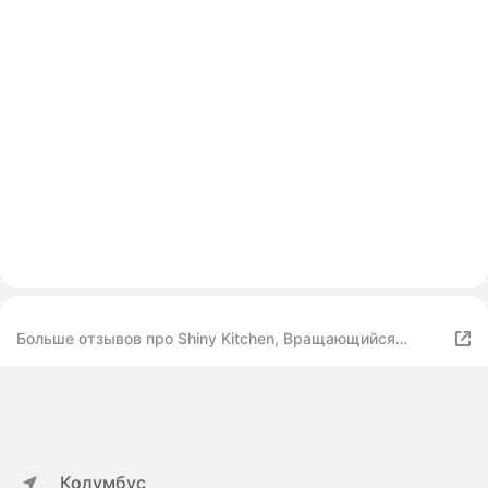
Больше отзывов про Shiny Kitchen, Вращающийся
органайзер для специй, Контейнер для соусов /
приправ, Пластиковая подставка для хранения в
ванную, Кухонный органайзер для соусов, Двух
ярусный
Колумбус