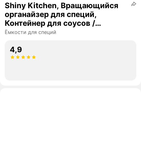
Shiny Kitchen, Вращающийся
органайзер для специй,
Контейнер для соусов /
приправ, Пластиковая
Ёмкости для специй
подставка для хранения в
ванную, Кухонный органайзер
4,9
для соусов, Двух ярусный