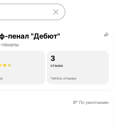
ф-пенал "Дебют"
-пеналы
3
отзыва
ки
Читать отзывы
По умолчанию