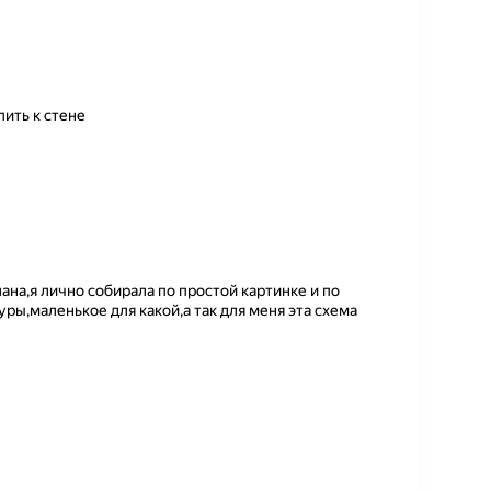
пить к стене
на,я лично собирала по простой картинке и по
ры,маленькое для какой,а так для меня эта схема