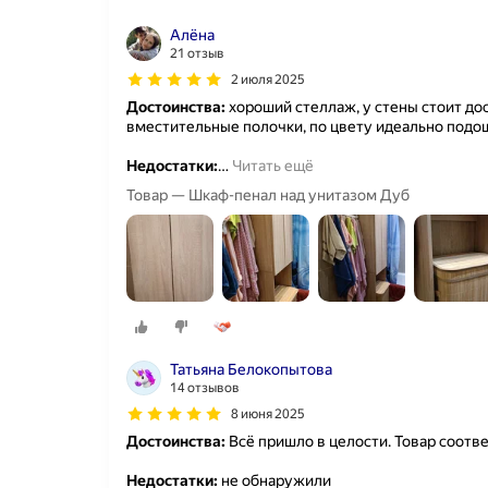
Алёна
21 отзыв
2 июля 2025
Достоинства:
хороший стеллаж, у стены стоит до
вместительные полочки, по цвету идеально подош
Недостатки:
…
Читать ещё
Товар — Шкаф-пенал над унитазом Дуб
Татьяна Белокопытова
14 отзывов
8 июня 2025
Достоинства:
Всё пришло в целости. Товар соотв
Недостатки:
не обнаружили