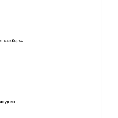
егкая сборка.
ктур есть.