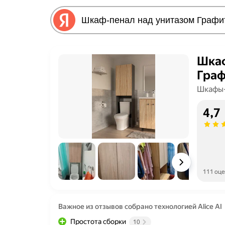
Шкаф
Граф
Шкафы
4,7
111 оц
Важное из отзывов собрано технологией Alice AI
Простота сборки
10