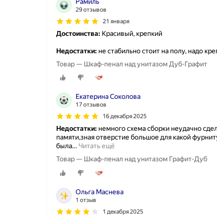
Рамиль
29 отзывов
21 января
Достоинства:
Красивый, крепкий
Недостатки:
не стабильно стоит на полу, надо кре
Товар — Шкаф-пенал над унитазом Дуб-Графит
Екатерина Соколова
17 отзывов
16 декабря 2025
Недостатки:
немного схема сборки неудачно сдела
памяти,зная отверстие большое для какой фурниту
была
…
Читать ещё
Товар — Шкаф-пенал над унитазом Графит-Дуб
Ольга Маснева
1 отзыв
1 декабря 2025