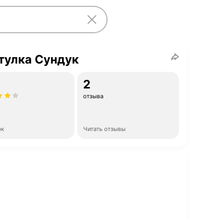
тулка Сундук
2
отзыва
ок
Читать отзывы