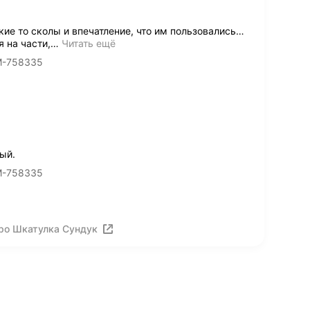
кие то сколы и впечатление, что им пользовались…
я на части,
…
Читать ещё
M-758335
ый.
M-758335
ро Шкатулка Сундук