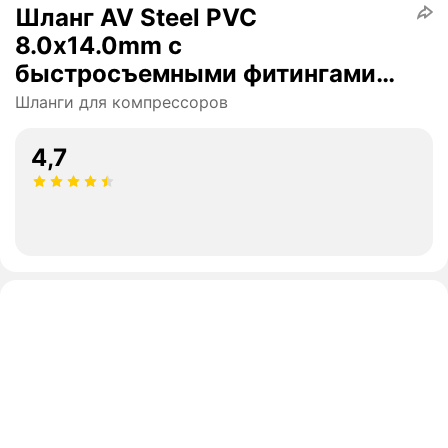
Шланг AV Steel PVC
8.0х14.0mm с
быстросъемными фитингами
20m AV-700220
Шланги для компрессоров
4,7