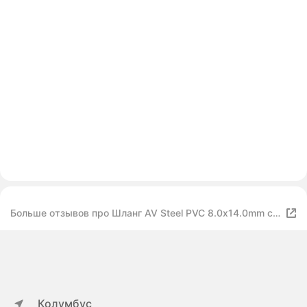
Больше отзывов про Шланг AV Steel PVC 8.0х14.0mm с
быстросъемными фитингами 20m AV-700220
Колумбус