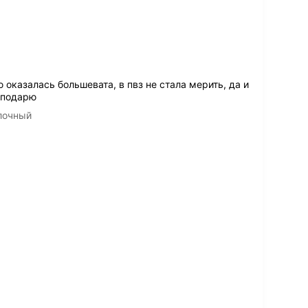
 оказалась большевата, в пвз не стала мерить, да и
 подарю
 молочный