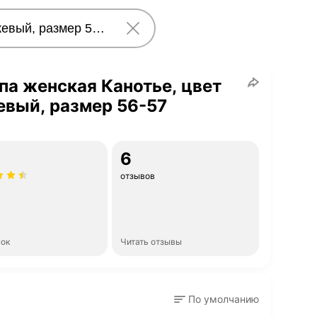
а женская Канотье, цвет
вый, размер 56-57
6
отзывов
нок
Читать отзывы
По умолчанию