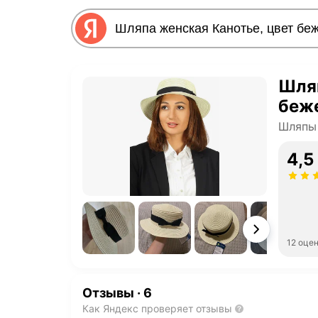
Шляп
беже
Шляпы
4,5
12 оце
Отзывы
·
6
Как Яндекс проверяет отзывы