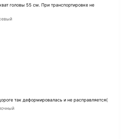
ват головы 55 см. При транспортировке не
 бежевый
дороге так деформировалась и не расправляется(
 молочный