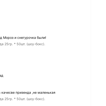
ед Мороз и снегурочка были!
 25гр. * 50шт. (шоу-бокс).
ад
 качесве призенда ,не маленькая
 25гр. * 50шт. (шоу-бокс).