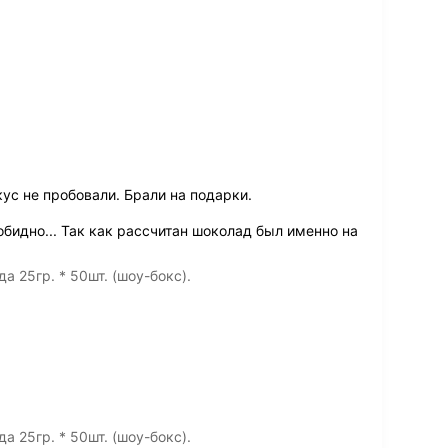
ус не пробовали. Брали на подарки.
обидно... Так как рассчитан шоколад был именно на
 25гр. * 50шт. (шоу-бокс).
 25гр. * 50шт. (шоу-бокс).