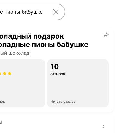
оладный подарок
оладные пионы бабушке
ный шоколад
10
отзывов
нок
Читать отзывы
I