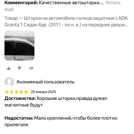
Комментарий:
Качественные автошторки.
…
Читать
ещё
Товар — Шторки на автомобиль солнцезащитные LADA
Granta 1 Седан 4дв. (2011 - по н. в.) на передние двери
5%, сетки от солнца в машину лада гранта, Каркасные
автошторки Premium
Анонимный пользователь
20 января 2025
Достоинства:
Хорошие шторки,правда думал
магнитные будут
Недостатки:
Мало креплений,чтобы более плотно
прилегали