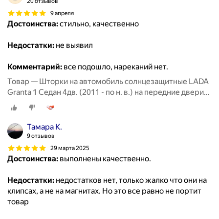
20 отзывов
9 апреля
Достоинства:
стильно, качественно
Недостатки:
не выявил
Комментарий:
все подошло, нареканий нет.
Товар — Шторки на автомобиль солнцезащитные LADA
Granta 1 Седан 4дв. (2011 - по н. в.) на передние двери
5%, сетки от солнца в машину лада гранта, Каркасные
автошторки Premium
Тамара К.
9 отзывов
29 марта 2025
Достоинства:
выполнены качественно.
Недостатки:
недостатков нет, только жалко что они на
клипсах, а не на магнитах. Но это все равно не портит
товар