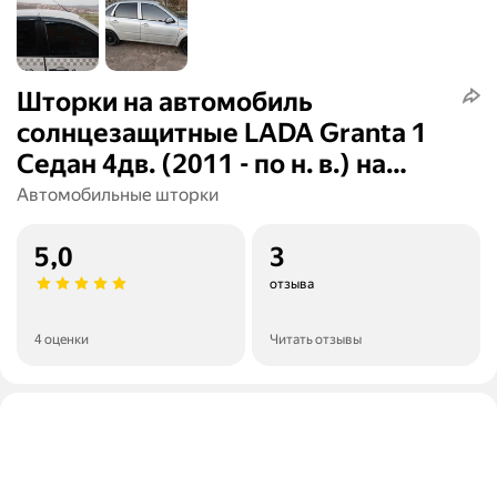
Шторки на автомобиль
солнцезащитные LADA Granta 1
Седан 4дв. (2011 - по н. в.) на
передние двери 5%, сетки от
Автомобильные шторки
солнца в машину лада гранта,
Каркасные автошторки Premium
5,0
3
отзыва
4 оценки
Читать отзывы