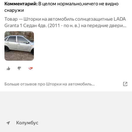
Комментарий:
В целом нормально,ничего не видно
снаружи
Товар — Шторки на автомобиль солнцезащитные LADA
Granta 1 Седан 4дв. (2011 - по н. в.) на передние двери
5%, сетки от солнца в машину лада гранта, Каркасные
автошторки Premium
Больше отзывов про Шторки на автомобиль
солнцезащитные LADA Granta 1 Седан 4дв. (2011 - по н. в.)
на передние двери 5%, сетки от солнца в машину лада
гранта, Каркасные автошторки Premium
Колумбус