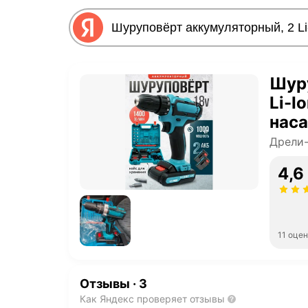
Шур
Li-I
нас
Дрели
4,6
11 оце
Отзывы
·
3
Как Яндекс проверяет отзывы