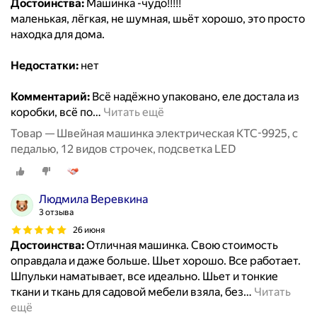
Достоинства:
Машинка -чудо!!!!!
маленькая, лёгкая, не шумная, шьёт хорошо, это просто
находка для дома.
Недостатки:
нет
Комментарий:
Всё надёжно упаковано, еле достала из
коробки, всё по
…
Читать ещё
Товар — Швейная машинка электрическая KTC-9925, с
педалью, 12 видов строчек, подсветка LED
Людмила Веревкина
3 отзыва
26 июня
Достоинства:
Отличная машинка. Свою стоимость
оправдала и даже больше. Шьет хорошо. Все работает.
Шпульки наматывает, все идеально. Шьет и тонкие
ткани и ткань для садовой мебели взяла, без
…
Читать
ещё