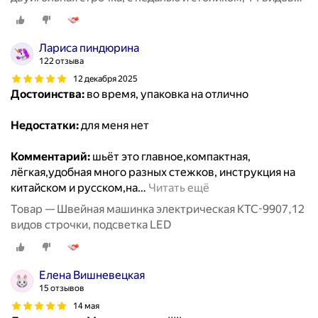
строчек
Лариса пиндюрина
122 отзыва
12 декабря 2025
Достоинства:
во время, упаковка на отлично
Недостатки:
для меня нет
Комментарий:
шьёт это главное,компактная,
лёгкая,удобная много разных стежков, инструкция на
китайском и русском,на
…
Читать ещё
Товар — Швейная машинка электрическая KTC-9907,12
видов строчки, подсветка LED
Елена Вишневецкая
15 отзывов
14 мая