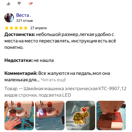
Веста .
321 отзыв
27 апреля
Достоинства:
небольшой размер,легкая удобно с
места на место переставлять, инструкция есть всё
понятно.
Недостатки:
не нашла
Комментарий:
Все жалуются на педаль,мол она
маленькая для
…
Читать ещё
Товар — Швейная машинка электрическая KTC-9907,12
видов строчки, подсветка LED