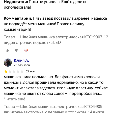
Недостатки:
Пока не увидела! Ещё в деле не
использовала!
Комментарий:
Пять звёзд поставила заранее, надеюсь
не подведёт меня машинка! Позже напишу
комментарий!
Товар — Швейная машинка электрическая KTC-9907,12
видов строчки, подсветка LED
Юлия А.
25 отзывов
27 мая
машинка шила нормально. Без фанатизма хлопок и
джинсы в 2 слоя прошивала нормально. но в какой то
момент игла стала задевать игольную пластину. сейчас
машинка не шьёт от слова совсем. перепробовала
…
Читать ещё
Товар — Швейная машинка электрическая KTC-9905,
двуигольная строчка, с педалью и столиком, 14 видов