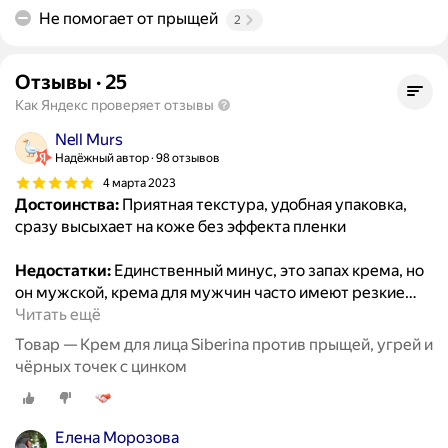
Не помогает от прыщей
2
Отзывы
·
25
Как Яндекс проверяет отзывы
Nell Murs
Надёжный автор
98 отзывов
4 марта 2023
Достоинства:
Приятная текстура, удобная упаковка,
сразу высыхает на коже без эффекта пленки
Недостатки:
Единственный минус, это запах крема, но
он мужской, крема для мужчин часто имеют резкие
…
Читать ещё
Товар — Крем для лица Siberina против прыщей, угрей и
чёрных точек с цинком
Елена Морозова