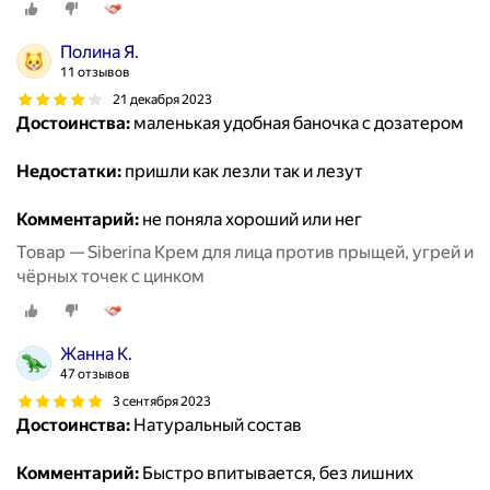
Полина Я.
11 отзывов
21 декабря 2023
Достоинства:
маленькая удобная баночка с дозатером
Недостатки:
пришли как лезли так и лезут
Комментарий:
не поняла хороший или нег
Товар — Siberina Крем для лица против прыщей, угрей и
чёрных точек с цинком
Жанна К.
47 отзывов
3 сентября 2023
Достоинства:
Натуральный состав
Комментарий:
Быстро впитывается, без лишних