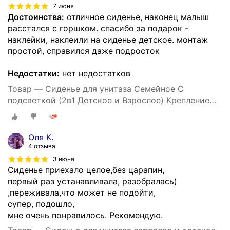
7 июня
Достоинства:
отличное сиденье, наконец малыш
расстался с горшком. спасибо за подарок -
наклейки, наклеили на сиденье детское. монтаж
простой, справился даже подросток
Недостатки:
нет недостатков
Товар — Сиденье для унитаза Семейное С
подсветкой (2в1 Детское и Взрослое) Крепление
158 мм, Длинна 408 мм, Ширина 362 мм -Уклад
Оля К.
4 отзыва
3 июня
Сиденье приехало целое,без царапин,
первый раз устанавливала, разобралась)
,переживала,что может не подойти,
супер, подошло,
мне очень понравилось. Рекомендую.