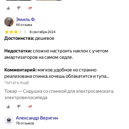
Эмиль Ф.
44 отзыва
8 сентября 2024
Достоинства:
дешевое
Недостатки:
сложно настроить наклон с учетом
амартизаторов на самом седле.
Комментарий:
мягкое,удобное но странно
реализована спинка.хочешь облакатится и тупа
…
Читать ещё
Товар — Сидушка со спинкой для электросамоката,
электровелосипеда
Александр Веригин
76 отзывов