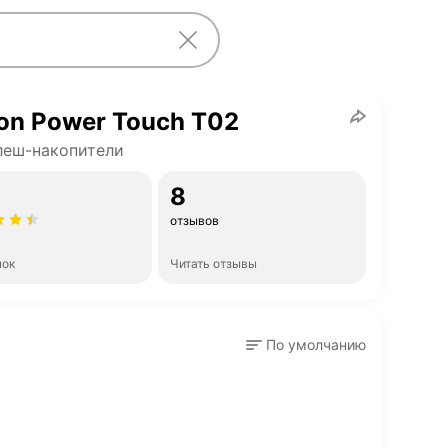
con Power Touch T02
леш-накопители
8
отзывов
нок
Читать отзывы
По умолчанию