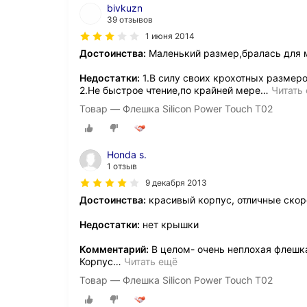
bivkuzn
39 отзывов
1 июня 2014
Достоинства:
Маленький размер,бралась для 
Недостатки:
1.В силу своих крохотных размеро
2.Не быстрое чтение,по крайней мере
…
Читать
Товар — Флешка Silicon Power Touch T02
Honda s.
1 отзыв
9 декабря 2013
Достоинства:
красивый корпус, отличные скоро
Недостатки:
нет крышки
Комментарий:
В целом- очень неплохая флешка-
Корпус
…
Читать ещё
Товар — Флешка Silicon Power Touch T02