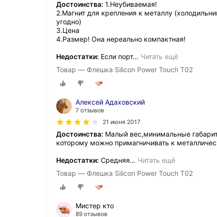
Достоинства:
1.Неубиваемая!
2.Магнит для крепления к металлу (холодильни
угодно)
3.Цена
4.Размер! Она нереально компактная!
Недостатки:
Если порт
…
Читать ещё
Товар — Флешка Silicon Power Touch T02
Алексей Адаховский
7 отзывов
21 июня 2017
Достоинства:
Малый вес,минимальные габарит
которому можно примагничивать к металлическ
Недостатки:
Средняя
…
Читать ещё
Товар — Флешка Silicon Power Touch T02
Мистер кто
89 отзывов