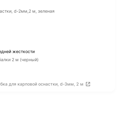
стки, d-2мм,2 м, зеленая
едней жесткости
алки 2 м (черный)
бка для карповой оснастки, d-3мм, 2 м