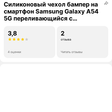
Силиконовый чехол бампер на
смартфон Samsung Galaxy A54
5G переливающийся с
блестками, защитная
блестящая накладка для
3,8
2
телефона Самсунг Галакси а54
отзыва
4 оценки
Читать отзывы