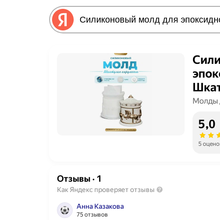
Сили
эпо
Шкат
d9,6
Молды 
5,0
5 оцено
Отзывы
·
1
Как Яндекс проверяет отзывы
Анна Казакова
75 отзывов