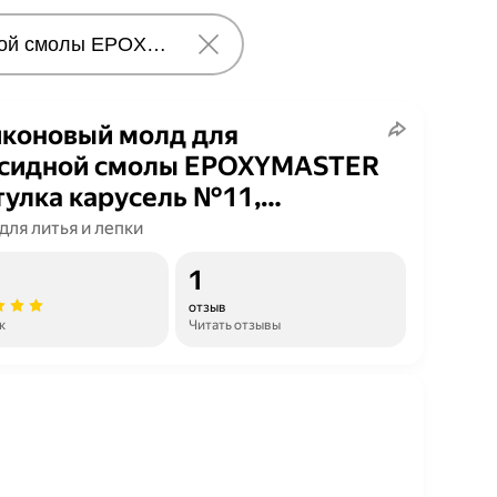
коновый молд для
ксидной смолы EPOXYMASTER
улка карусель №11,
х6,8см
для литья и лепки
1
отзыв
к
Читать отзывы