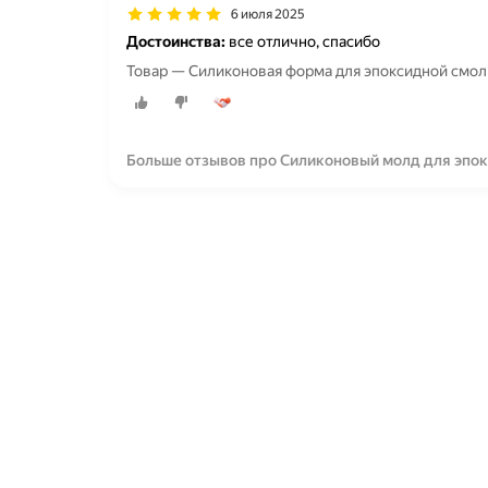
6 июля 2025
Достоинства:
все отлично, спасибо
Товар — Силиконовая форма для эпоксидной смо
Больше отзывов про Силиконовый молд для эп
№11, d9,6х6,8см