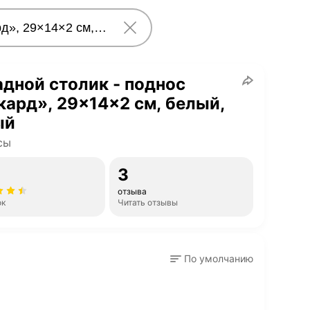
дной столик - поднос
ард», 29×14×2 см, белый,
ый
сы
3
отзыва
ок
Читать отзывы
По умолчанию