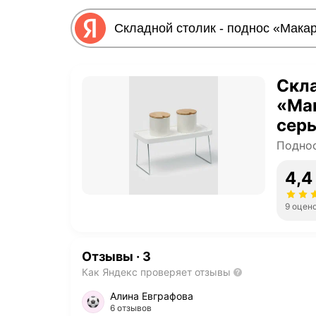
Скла
«Мак
сер
Подно
4,4
9 оцен
Отзывы
·
3
Как Яндекс проверяет отзывы
Алина Евграфова
6 отзывов