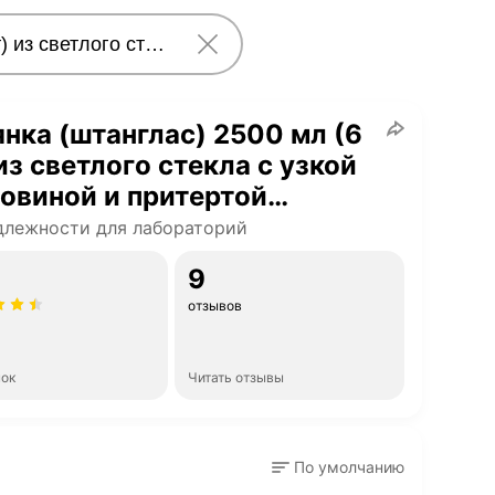
нка (штанглас) 2500 мл (6
из светлого стекла с узкой
овиной и притертой
кой для реактивов
лежности для лабораторий
-2500
9
отзывов
нок
Читать отзывы
По умолчанию