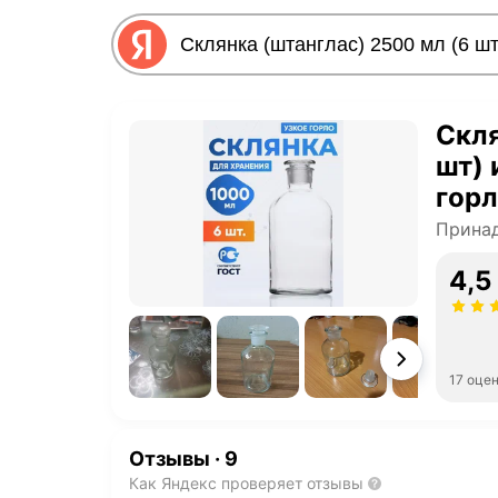
Скля
шт) 
горл
проб
Принад
ССУ
4,5
17 оце
Отзывы
·
9
Как Яндекс проверяет отзывы