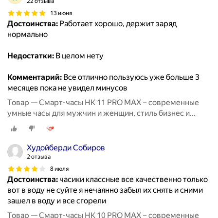
22 отзыва
13 июня
Достоинства:
Работает хорошо, держит заряд
нормально
Недостатки:
В целом нету
Комментарий:
Все отлично пользуюсь уже больше 3
месяцев пока не увидел минусов
Товар — Смарт-часы HK 11 PRO MAX – современные
умные часы для мужчин и женщин, стиль бизнес и
спорт
Худойберди Собиров
2 отзыва
8 июля
Достоинства:
часики классные все качественно только
вот в воду не суйте я нечаянно забыл их снять и сними
зашел в воду и все сгорели
Товар — Смарт-часы HK 10 PRO MAX – современные