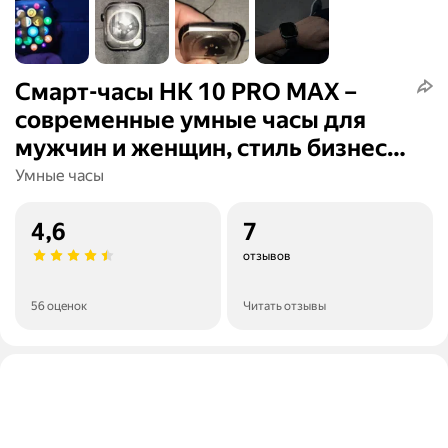
Смарт-часы HK 10 PRO MAX –
современные умные часы для
мужчин и женщин, стиль бизнес и
спорт
Умные часы
4,6
7
отзывов
56 оценок
Читать отзывы