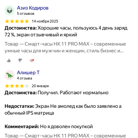
Азиз Кодиров
5 отзывов
14 ноября 2025
Достоинства:
Хорошие часы, пользуюсь 4 день заряд
72 %, экран отзывчивый и яркий
Товар — Смарт-часы HK 11 PRO MAX – современные
умные часы для мужчин и женщин, стиль бизнес и
спорт
Алишер Т
4 отзыва
20 января
Достоинства:
Получил. Работают нормально
Недостатки:
Экран Не амолед как было заявлено а
обычный IPS матрица
Комментарий:
Но я доволен покупкой
Товар — Смарт-часы HK 11 PRO MAX – современные