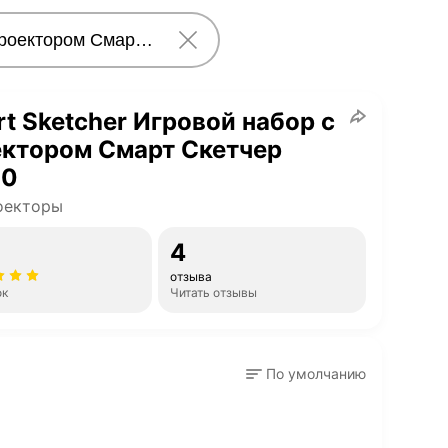
t Sketcher Игровой набор с
ектором Смарт Скетчер
10
оекторы
4
отзыва
ок
Читать отзывы
По умолчанию