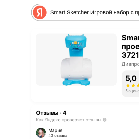
Smar
про
372
Диапр
5,0
5 оцен
Отзывы
·
4
Как Яндекс проверяет отзывы
Мария
43 отзыва