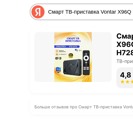
Смар
X96Q
H728
ТВ-при
4,8
Больше отзывов про Смарт ТВ-приставка Vontar
14, 4К, черная