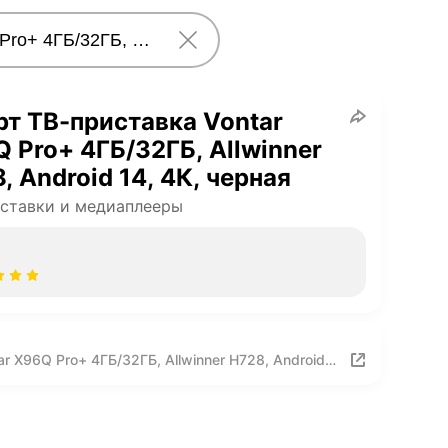
т ТВ-приставка Vontar
 Pro+ 4ГБ/32ГБ, Allwinner
, Android 14, 4К, черная
ставки и медиаплееры
 X96Q Pro+ 4ГБ/32ГБ, Allwinner H728, Android