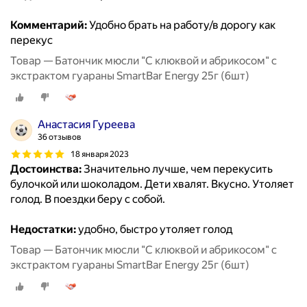
Комментарий:
Удобно брать на работу/в дорогу как
перекус
Товар — Батончик мюсли "С клюквой и абрикосом" с
экстрактом гуараны SmartBar Energy 25г (6шт)
Анастасия Гуреева
36 отзывов
18 января 2023
Достоинства:
Значительно лучше, чем перекусить
булочкой или шоколадом. Дети хвалят. Вкусно. Утоляет
голод. В поездки беру с собой.
Недостатки:
удобно, быстро утоляет голод
Товар — Батончик мюсли "С клюквой и абрикосом" с
экстрактом гуараны SmartBar Energy 25г (6шт)