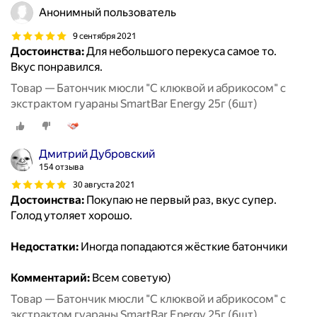
Анонимный пользователь
9 сентября 2021
Достоинства:
Для небольшого перекуса самое то.
Вкус понравился.
Товар — Батончик мюсли "С клюквой и абрикосом" с
экстрактом гуараны SmartBar Energy 25г (6шт)
Дмитрий Дубровский
154 отзыва
30 августа 2021
Достоинства:
Покупаю не первый раз, вкус супер.
Голод утоляет хорошо.
Недостатки:
Иногда попадаются жёсткие батончики
Комментарий:
Всем советую)
Товар — Батончик мюсли "С клюквой и абрикосом" с
экстрактом гуараны SmartBar Energy 25г (6шт)