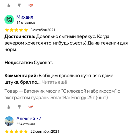
Михаил
14 отзывов
3 октября 2021
Достоинства:
Довольно сытный перекус. Когда
вечером хочется что-нибудь съесть) Да ив течении дня
норм.
Недостатки:
Суховат.
Комментарий:
В общем довольно нужная в доме
штука, брал по
…
Читать ещё
Товар — Батончик мюсли "С клюквой и абрикосом" с
экстрактом гуараны SmartBar Energy 25г (6шт)
Алексей 77
354 отзыва
22 сентября 2021