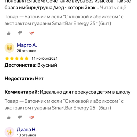
Понравятся всем! Сочетание вкуса без изысков. Так же
брала имбирь/груша /мед - который как
…
Читать ещё
Товар — Батончик мюсли "С клюквой и абрикосом" с
экстрактом гуараны SmartBar Energy 25г (6шт)
Марго А.
26 отзывов
11 ноября 2021
Достоинства:
Вкусный
Недостатки:
Нет
Комментарий:
Идеально для перекусов детям в школу
Товар — Батончик мюсли "С клюквой и абрикосом" с
экстрактом гуараны SmartBar Energy 25г (6шт)
Диана Н.
13 отзывов