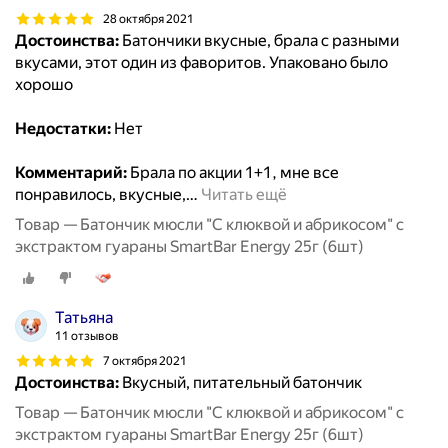
28 октября 2021
Достоинства:
Батончики вкусные, брала с разными
вкусами, этот один из фаворитов. Упаковано было
хорошо
Недостатки:
Нет
Комментарий:
Брала по акции 1+1, мне все
понравилось, вкусные,
…
Читать ещё
Товар — Батончик мюсли "С клюквой и абрикосом" с
экстрактом гуараны SmartBar Energy 25г (6шт)
Татьяна
11 отзывов
7 октября 2021
Достоинства:
Вкусный, питательный батончик
Товар — Батончик мюсли "С клюквой и абрикосом" с
экстрактом гуараны SmartBar Energy 25г (6шт)