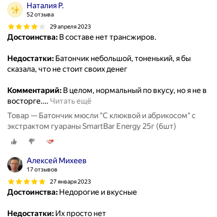
Наталия Р.
52 отзыва
29 апреля 2023
Достоинства:
В составе нет трансжиров.
Недостатки:
Батончик небольшой, тоненький, я бы
сказала, что не стоит своих денег
Комментарий:
В целом, нормальный по вкусу, но я не в
восторге.
…
Читать ещё
Товар — Батончик мюсли "С клюквой и абрикосом" с
экстрактом гуараны SmartBar Energy 25г (6шт)
Алексей Михеев
17 отзывов
27 января 2023
Достоинства:
Недорогие и вкусные
Недостатки:
Их просто нет