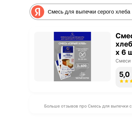
Смес
хлеб
х 6 
Смеси 
5,0
Больше отзывов про Смесь для выпечки се