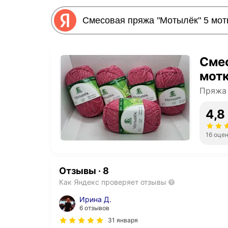
Смес
мотк
Пряжа 
4,8
16 оце
Отзывы
·
8
Как Яндекс проверяет отзывы
Ирина Д.
6 отзывов
31 января