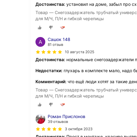
Достоинства:
установил на доме, забыл про сх
Товар — Снегозадержатель трубчатый универс
для М/Ч, П/Н и гибкой черепицы
Сашок 148
81 отзыв
10 августа 2025
Достоинства:
нормальные снегозадержатели п
Недостатки:
глухарь в комплекте мало, надо 
Комментарий:
что ещё люди хотят за такие ден
Товар — Снегозадержатель трубчатый универс
для М/Ч, П/Н и гибкой черепицы
Роман Прислонов
39 отзывов
3 октября 2023
Достоинства:
Прост в монтаже, красиво выгля