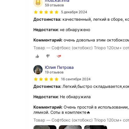
mosckal.irina
59 отзывов
5 декабря 2024
Достоинства:
качественный, легкий в сборе, 
Недостатки:
не обнаружено
Комментарий:
очень довольна этим октобоксом
Товар — Софтбокс (октобокс) Triopo 120см+ со
Юлия Петрова
19 отзывов
16 сентября 2024
Достоинства:
Легкий,быстро складывается,ко
Недостатки:
Не обнаружила
Комментарий:
Очень простой в использовании,
лямкой. Соты в комплекте🔥
Товар — Софтбокс (октобокс) Triopo 120см+ со