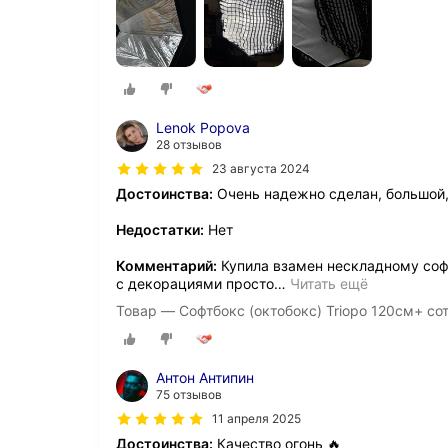
Lenok Popova
28 отзывов
23 августа 2024
Достоинства:
Очень надежно сделан, большой,
Недостатки:
Нет
Комментарий:
Купила взамен нескладному софт
с декорациями просто
…
Читать ещё
Товар — Софтбокс (октобокс) Triopo 120см+ со
Антон Антипин
75 отзывов
11 апреля 2025
Достоинства:
Качество огонь 🔥