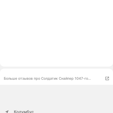
Больше отзывов про Солдатик Снайпер 1047-го
стрелкового полка Зайцев В, осень 1942 г. СССР
Колумбус