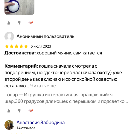
Анонимный пользователь
5 июля 2023
Достоинства:
хороший мячик, сам катается
Комментарий:
кошка сначала смотрела с
подозрением, но где-то через час начала охоту) уже
второй день как включаю и со спокойной совестью
оставляю
…
Читать ещё
Товар — Игрушка интерактивная, вращающийся
шар,360 градусов для кошек с перышком и подсветкой,
8,5 см, фиолетовый
Анастасия Забродина
14 отзывов