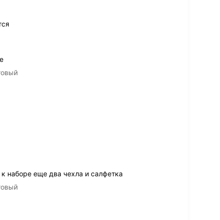
тся
е
товый
к наборе еще два чехла и салфетка
товый