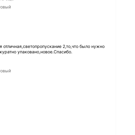
товый
 отличная,светопропускание 2,то,что было нужно
ккуратно упаковано,новое.Спасибо.
товый