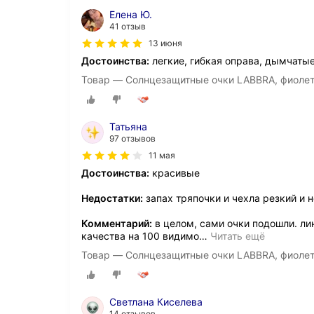
Елена Ю.
41 отзыв
13 июня
Достоинства:
легкие, гибкая оправа, дымчатые
Товар — Солнцезащитные очки LABBRA, фиоле
Татьяна
97 отзывов
11 мая
Достоинства:
красивые
Недостатки:
запах тряпочки и чехла резкий и 
Комментарий:
в целом, сами очки подошли. ли
качества на 100 видимо
…
Читать ещё
Товар — Солнцезащитные очки LABBRA, фиоле
Светлана Киселева
14 отзывов