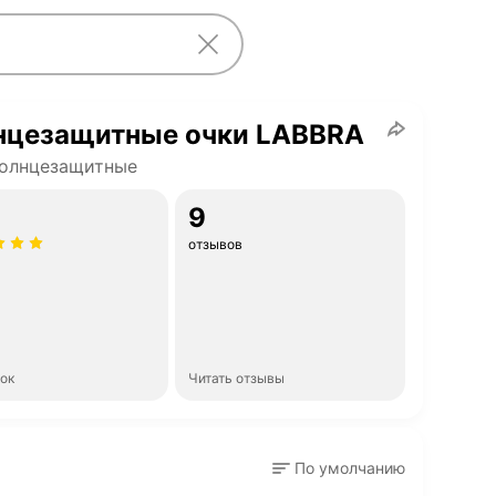
нцезащитные очки LABBRA
солнцезащитные
9
отзывов
нок
Читать отзывы
По умолчанию