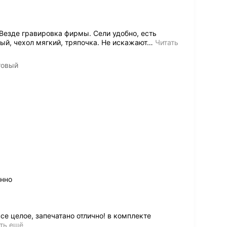
Везде гравировка фирмы. Сели удобно, есть
ый, чехол мягкий, тряпочка. Не искажают
…
Читать
товый
енно
е целое, запечатано отлично! в комплекте
ть ещё