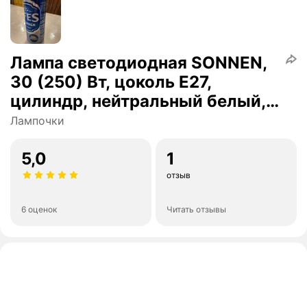
Лампа светодиодная SONNEN,
30 (250) Вт, цоколь Е27,
цилиндр, нейтральный белый,
30000 ч, LED Т100-30W-4000-
Лампочки
E27, 454923
5,0
1
отзыв
6 оценок
Читать отзывы