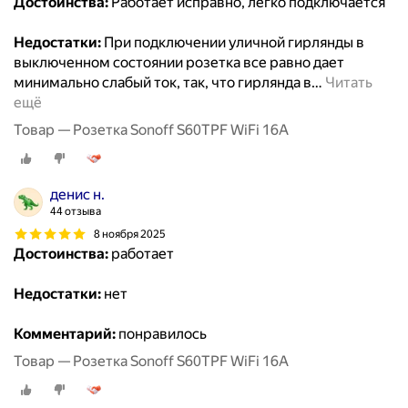
Достоинства:
Работает исправно, легко подключается
Недостатки:
При подключении уличной гирлянды в
выключенном состоянии розетка все равно дает
минимально слабый ток, так, что гирлянда в
…
Читать
ещё
Товар — Розетка Sonoff S60TPF WiFi 16A
денис н.
44 отзыва
8 ноября 2025
Достоинства:
работает
Недостатки:
нет
Комментарий:
понравилось
Товар — Розетка Sonoff S60TPF WiFi 16A