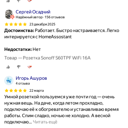
Сергей Осадчий
Надёжный автор
156 отзывов
23 декабря 2025
Достоинства:
Работает. Быстро настраивается. Легко
интерируется с HomeAssostant
Недостатки:
Нет
Товар — Розетка Sonoff S60TPF WiFi 16A
Игорь Ашуров
4 отзыва
22 марта
Умной розеткой пользуемся уже почти год — очень
нужная вещь. На даче, когда летом прохладно,
подключаю её к обогревателю и устанавливаю время
работы. Спим сладко, ночью не холодно. А весной
подключаю
…
Читать ещё