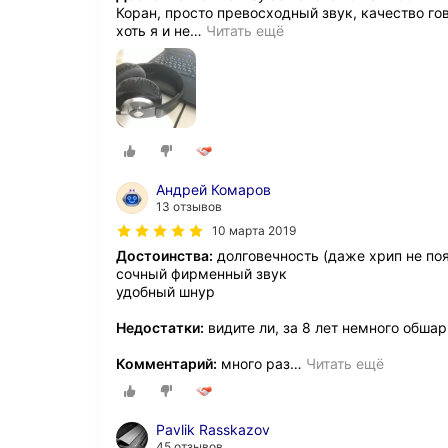
Коран, просто превосходный звук, качество го
хоть я и не
…
Читать ещё
Андрей Комаров
13 отзывов
10 марта 2019
Достоинства:
долговечность (даже хрип не по
сочный фирменный звук
удобный шнур
Недостатки:
видите ли, за 8 лет немного обш
Комментарий:
много раз
…
Читать ещё
Pavlik Rasskazov
45 отзывов