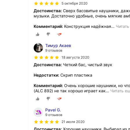
5 октября 2020
Достоинства:
Сверх басовитые наушники, даже
музыки. Достаточно удобные, очень мягкие ам
Комментарий:
Конструкция надёжная
…
Читать
Тимур Акаев
9 отзывов
18 августа 2020
Достоинства:
Четкий бас, чистый звук
Недостатки:
Скрип пластика
Комментарий:
Очень хорошие наушники, но что
(ALC 892) не так хорошо играет как
…
Читать е
Pavel G.
9 отзывов
21 июля 2020
Достоинства:
Хорошие наушники. Выбирал из л