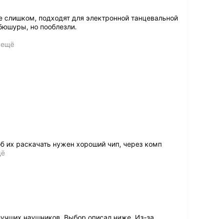
 слишком, подходят для электронной танцевальной
бюшуры, но пооблезли.
 ещё
б их раскачать нужен хороший чип, через комп
щё
учших наушников. Выбор описал ниже. Из-за