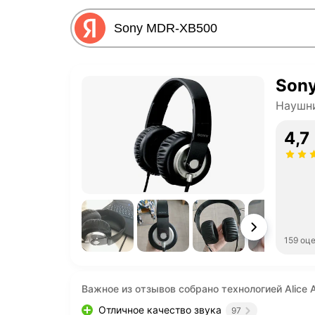
Son
Наушни
4,7
159 оц
Важное из отзывов собрано технологией Alice A
Отличное качество звука
97