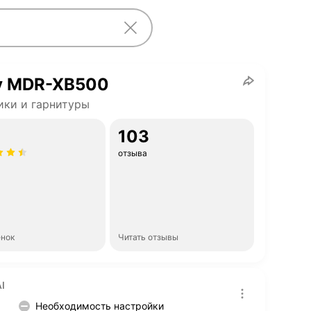
y MDR-XB500
ки и гарнитуры
103
отзыва
енок
Читать отзывы
I
Необходимость настройки