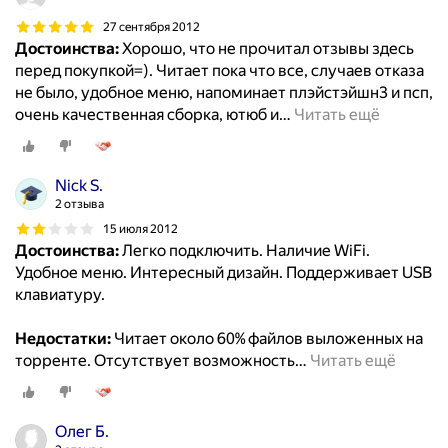
27 сентября 2012
Достоинства:
Хорошо, что не прочитал отзывы здесь
перед покупкой=). Читает пока что все, случаев отказа
не было, удобное меню, напоминает плэйстэйшн3 и псп,
очень качественная сборка, ютюб и
…
Читать ещё
Nick S.
2 отзыва
15 июля 2012
Достоинства:
Легко подключить. Наличие WiFi.
Удобное меню. Интересный дизайн. Поддерживает USB
клавиатуру.
Недостатки:
Читает около 60% файлов выложенных на
торренте. Отсутствует возможность
…
Читать ещё
Олег Б.