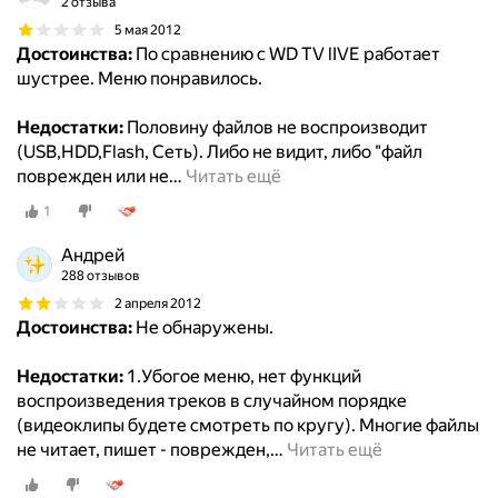
2 отзыва
5 мая 2012
Достоинства:
По сравнению с WD TV lIVE работает
шустрее. Меню понравилось.
Недостатки:
Половину файлов не воспроизводит
(USB,HDD,Flash, Сеть). Либо не видит, либо "файл
поврежден или не
…
Читать ещё
1
Андрей
288 отзывов
2 апреля 2012
Достоинства:
Не обнаружены.
Недостатки:
1.Убогое меню, нет функций
воспроизведения треков в случайном порядке
(видеоклипы будете смотреть по кругу). Многие файлы
не читает, пишет - поврежден,
…
Читать ещё