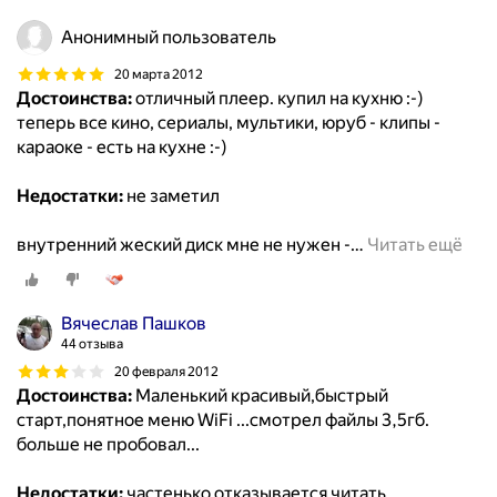
Анонимный пользователь
20 марта 2012
Достоинства:
отличный плеер. купил на кухню :-)
теперь все кино, сериалы, мультики, юруб - клипы -
караоке - есть на кухне :-)
Недостатки:
не заметил
внутренний жеский диск мне не нужен -
…
Читать ещё
Вячеслав Пашков
44 отзыва
20 февраля 2012
Достоинства:
Маленький красивый,быстрый
старт,понятное меню WiFi ...смотрел файлы 3,5гб.
больше не пробовал...
Недостатки:
частенько отказывается читать