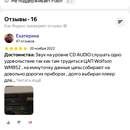
Не поддерживает Flash
2
Отзывы
·
16
Как Яндекс проверяет отзывы
Екатерина
47 отзывов
20 ноября 2022
Достоинства:
Звук на уровне CD AUDIO слушать одно
удовольствие так как там трудиться ЦАП Wolfson
WM852 , на минуточку данные цапы собирают на
довольно дорогих приборах , долго выбирал плеер
для
…
Читать ещё