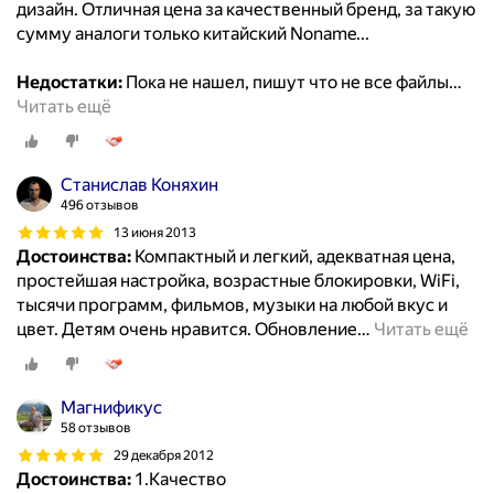
дизайн. Отличная цена за качественный бренд, за такую
сумму аналоги только китайский Noname...
Недостатки:
Пока не нашел, пишут что не все файлы
…
Читать ещё
Станислав Коняхин
496 отзывов
13 июня 2013
Достоинства:
Компактный и легкий, адекватная цена,
простейшая настройка, возрастные блокировки, WiFi,
тысячи программ, фильмов, музыки на любой вкус и
цвет. Детям очень нравится. Обновление
…
Читать ещё
Магнификус
58 отзывов
29 декабря 2012
Достоинства:
1.Качество