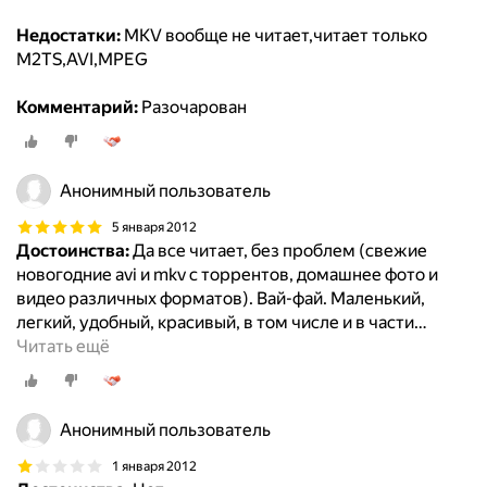
Недостатки:
MKV вообще не читает,читает только
М2TS,AVI,MPEG
Комментарий:
Разочарован
Анонимный пользователь
5 января 2012
Достоинства:
Да все читает, без проблем (свежие
новогодние avi и mkv с торрентов, домашнее фото и
видео различных форматов). Вай-фай. Маленький,
легкий, удобный, красивый, в том числе и в части
…
Читать ещё
Анонимный пользователь
1 января 2012