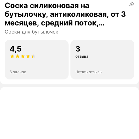
Соска силиконовая на
бутылочку, антиколиковая, от 3
месяцев, средний поток,
фасовка 20 штук, для детей и
Соски для бутылочек
малышей
4,5
3
отзыва
6 оценок
Читать отзывы