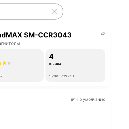
ndMAX SM-CCR3043
агнитолы
4
отзыва
ок
Читать отзывы
По умолчанию