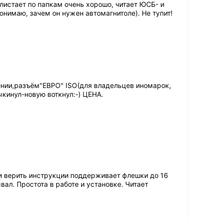
листает по папкам очень хорошо, читает ЮСБ- и
понимаю, зачем он нужен автомагнитоле). Не тупит!
ении,разъём"ЕВРО" ISO(для владельцев иномарок,
кинул-новую воткнул:-) ЦЕНА.
и верить инструкции поддерживает флешки до 16
вал. Простота в работе и установке. Читает