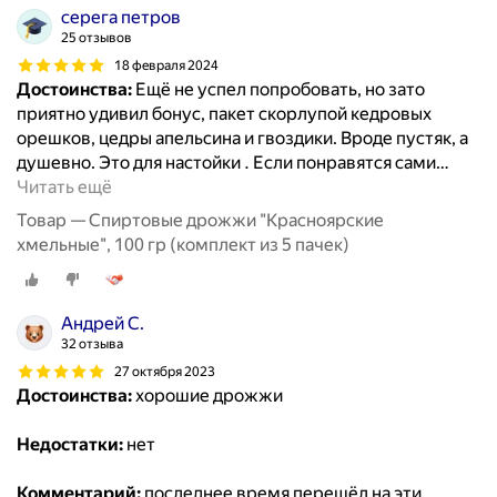
серега петров
25 отзывов
18 февраля 2024
Достоинства:
Ещё не успел попробовать, но зато
приятно удивил бонус, пакет скорлупой кедровых
орешков, цедры апельсина и гвоздики. Вроде пустяк, а
душевно. Это для настойки . Если понравятся сами
…
Читать ещё
Товар — Спиртовые дрожжи "Красноярские
хмельные", 100 гр (комплект из 5 пачек)
Андрей С.
32 отзыва
27 октября 2023
Достоинства:
хорошие дрожжи
Недостатки:
нет
Комментарий:
последнее время перешёл на эти