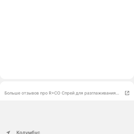
Больше отзывов про R+CO Спрей для разглаживания
волос Mood Swing Straightening Spray
Колумбус