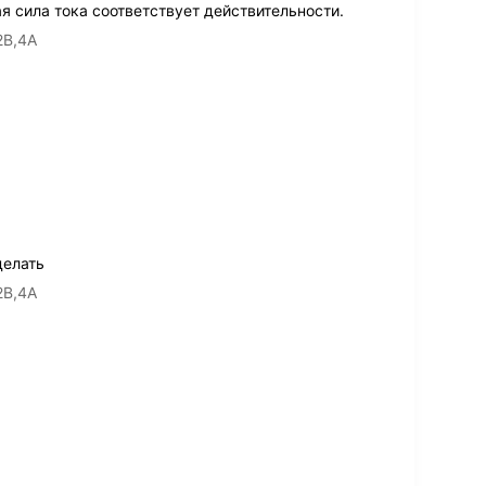
я сила тока соответствует действительности.
2В,4А
делать
2В,4А