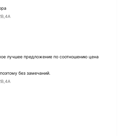
ора
2В,4А
мое лучшее предложение по соотношению цена
 поэтому без замечаний.
2В,4А