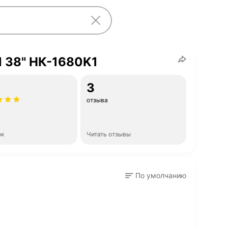
ll 38" НК-1680K1
3
отзыва
ок
Читать отзывы
По умолчанию