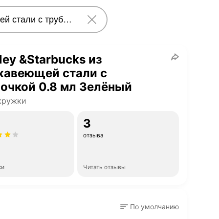
ley &Starbucks из
жавеющей стали с
очкой 0.8 мл Зелёный
кружки
3
отзыва
ки
Читать отзывы
По умолчанию