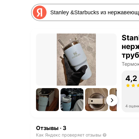
Stan
нер
труб
Термо
4,2
4 оцен
Отзывы
·
3
Как Яндекс проверяет отзывы