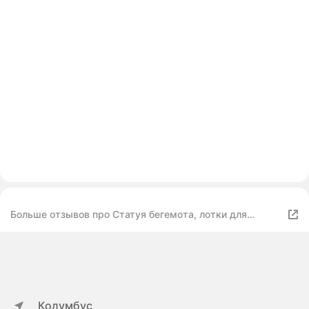
Больше отзывов про Статуя бегемота, лотки для
хранения ключей, лотки для хранения конфет, подарки
на новоселье
Колумбус