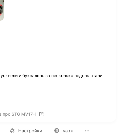
ускнели и буквально за несколько недель стали
1
в про STG MV17-1
ия
Вакансии
Лицензия на использование
Политика конф
Настройки
ya.ru