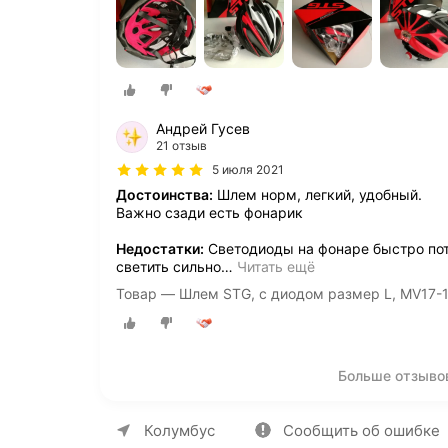
Андрей Гусев
21 отзыв
5 июля 2021
Достоинства:
Шлем норм, легкий, удобный.
Важно сзади есть фонарик
Недостатки:
Светодиоды на фонаре быстро пот
светить сильно
…
Читать ещё
Товар — Шлем STG, с диодом размер L, MV17-
Больше отзыво
О компании
Коммерческие предложен
Колумбус
Сообщить об ошибке