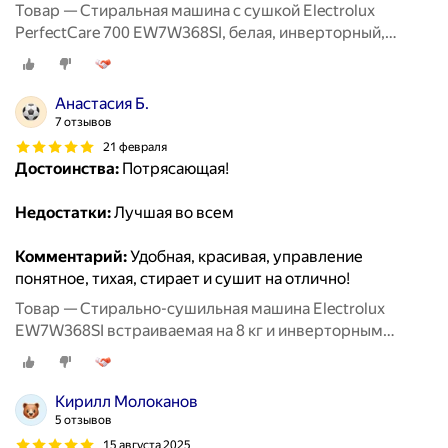
Товар — Стиральная машина с сушкой Electrolux
PerfectCare 700 EW7W368SI, белая, инверторный,
загрузка - 8/4 кг
Анастасия Б.
7 отзывов
21 февраля
Достоинства:
Потрясающая!
Недостатки:
Лучшая во всем
Комментарий:
Удобная, красивая, управление
понятное, тихая, стирает и сушит на отлично!
Товар — Стирально-сушильная машина Electrolux
EW7W368SI встраиваемая на 8 кг и инверторным
двигателем
Кирилл Молоканов
5 отзывов
15 августа 2025