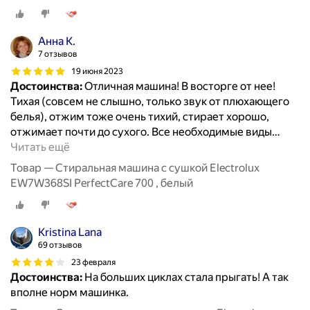
Анна К.
7 отзывов
19 июня 2023
Достоинства:
Отличная машина! В восторге от нее!
Тихая (совсем не слышно, только звук от плюхающего
белья), отжим тоже очень тихий, стирает хорошо,
отжимает почти до сухого. Все необходимые виды
…
Читать ещё
Товар — Стиральная машина с сушкой Electrolux
EW7W368SI PerfectCare 700 , белый
Kristina Lana
69 отзывов
23 февраля
Достоинства:
На больших циклах стала прыгать! А так
вполне норм машинка.