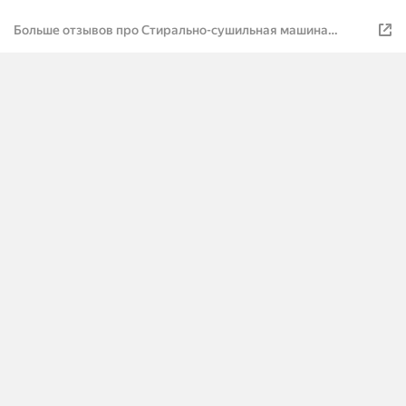
Больше отзывов про Стирально-сушильная машина
Electrolux EW7W2492E, 9/5 кг загрузки