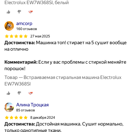
Electrolux EW7W368SI, белый
amcorp
160 отзывов
27 мая 2025
Достоинства:
Машинка топ! стирает на 5 сушит вообще
на отлично
Комментарий:
Если у вас проблемы с стиркой меняйте
порошок!
Товар — Встраиваемая стиральная машина Electrolux
EW7W368SI
Алина Троцкая
85 отзывов
8 декабря 2024
Достоинства:
Достойная машинка. Сушит нормально,
только однотипные ткани.